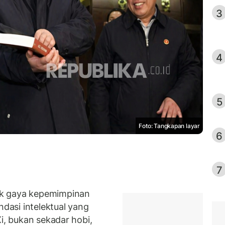
3
4
5
Foto: Tangkapan layar
6
7
ik gaya kepemimpinan
ndasi intelektual yang
Xi, bukan sekadar hobi,