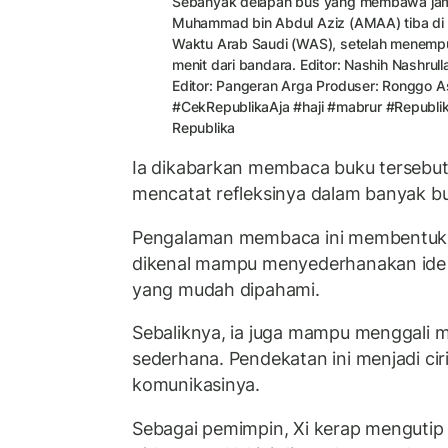
Sebanyak delapan bus yang membawa jam
Muhammad bin Abdul Aziz (AMAA) tiba di 
Waktu Arab Saudi (WAS), setelah menempu
menit dari bandara. Editor: Nashih Nashrul
Editor: Pangeran Arga Produser: Ronggo 
#CekRepublikaAja
#haji
#mabrur
#Republik
Republika
Ia dikabarkan membaca buku tersebut 
mencatat refleksinya dalam banyak bu
Pengalaman membaca ini membentuk c
dikenal mampu menyederhanakan ide
yang mudah dipahami.
Sebaliknya, ia juga mampu menggali 
sederhana. Pendekatan ini menjadi cir
komunikasinya.
Sebagai pemimpin, Xi kerap mengutip 