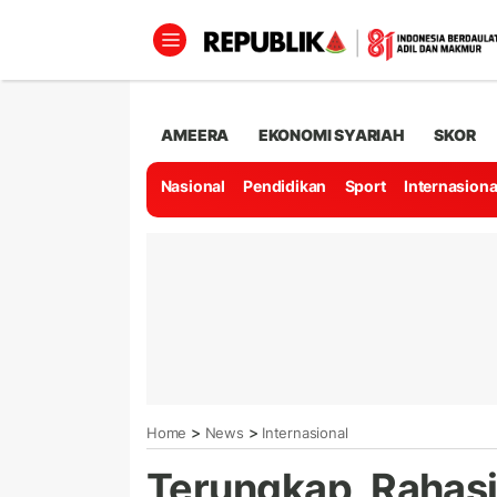
AMEERA
EKONOMI SYARIAH
SKOR
Nasional
Pendidikan
Sport
Internasiona
>
>
Home
News
Internasional
Terungkap, Rahasi