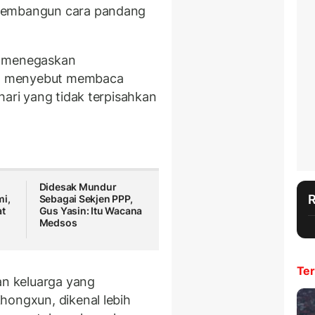
 membangun cara pandang
p menegaskan
 Ia menyebut membaca
hari yang tidak terpisahkan
n
Didesak Mundur
mi,
Sebagai Sekjen PPP,
at
Gus Yasin: Itu Wacana
Medsos
Ter
an keluarga yang
hongxun, dikenal lebih