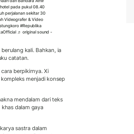
aah dari Bandara Amir
hotel pada pukul 08.40
h perjalanan sekitar 30
lah Videografer & Video
Astungkoro
#Republika
aOfficial
♬ original sound -
berulang kali. Bahkan, ia
ku catatan.
ara berpikirnya. Xi
 kompleks menjadi konsep
makna mendalam dari teks
i khas dalam gaya
karya sastra dalam