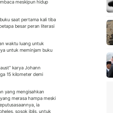
membaca meskipun hidup
uku saat pertama kali tiba
betapa besar peran literasi
an waktu luang untuk
anya untuk meminjam buku
“Faust” karya Johann
gga 15 kilometer demi
man yang mengisahkan
 yang merasa hampa meski
eputusasaannya, ia
eles, sosok iblis, untuk