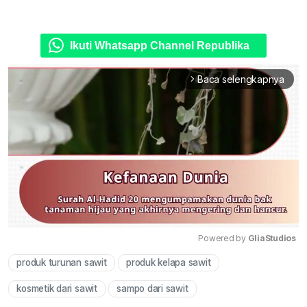
Ikuti Whatsapp Channel Republika
Baca selengkapnya
arrow_forward_ios
Powered by 
GliaStudios
produk turunan sawit
produk kelapa sawit
Mute
kosmetik dari sawit
sampo dari sawit