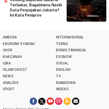
4
Terbakar, Bagaimana Nasib
Data Perpajakan Jakarta?
Ini Kata Pemprov
AMEERA
INTERNASIONAL
EKONOMI SYARIAH
TEKNO
SKOR
BISNIS FINANSIAL
KHAZANAH
ESGNOW
IQRA
VISUAL
ISLAM DIGEST
ENGLISH
NEWS
TV
ANALISIS
RAMADHAN
SPORT
INDEKS
About Us
|
Pedoman Siber
|
Disclaimer