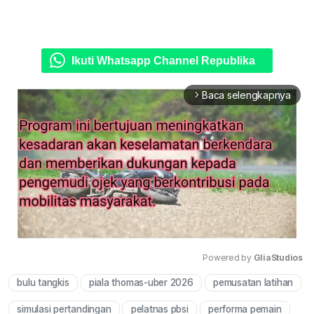
Ikuti Whatsapp Channel Republika
Baca selengkapnya
arrow_forward_ios
Powered by 
GliaStudios
bulu tangkis
piala thomas-uber 2026
pemusatan latihan
Mute
simulasi pertandingan
pelatnas pbsi
performa pemain