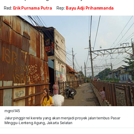
Red:
Erik Purnama Putra
Rep:
Bayu Adji Prihammanda
mgrol145
Jalur pinggir rel kereta yang akan menjadi proyek jalan tembus Pasar
Minggu-Lenteng Agung, Jakarta Selatan