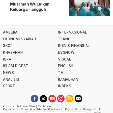
Muslimah Wujudkan
Keluarga Tangguh
AMEERA
INTERNASIONAL
EKONOMI SYARIAH
TEKNO
SKOR
BISNIS FINANSIAL
KHAZANAH
ESGNOW
IQRA
VISUAL
ISLAM DIGEST
ENGLISH
NEWS
TV
ANALISIS
RAMADHAN
SPORT
INDEKS
About Us
|
Pedoman Siber
|
Disclaimer
Republika.id
|
Ihram.republika.co.id
|
Retizen.id
|
Rejabar.co.id
|
Rejogja.co.id
|