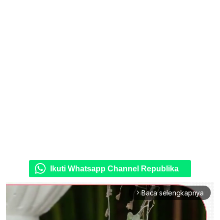
Ikuti Whatsapp Channel Republika
Baca selengkapnya
arrow_forward_ios