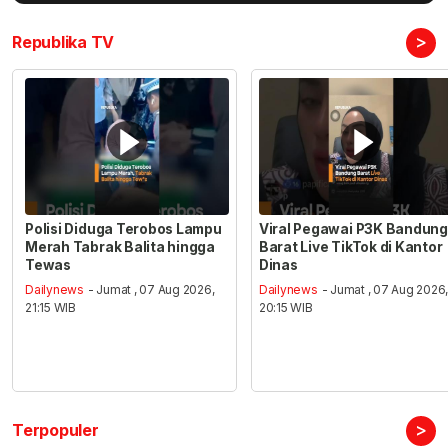
>
Republika TV
Polisi Diduga Terobos Lampu
Viral Pegawai P3K Bandung
Merah Tabrak Balita hingga
Barat Live TikTok di Kantor
Tewas
Dinas
Dailynews
- Jumat , 07 Aug 2026,
Dailynews
- Jumat , 07 Aug 2026
21:15 WIB
20:15 WIB
>
Terpopuler