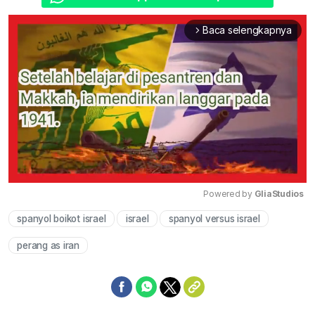
Baca selengkapnya
arrow_forward_ios
Powered by 
GliaStudios
spanyol boikot israel
israel
spanyol versus israel
Mute
perang as iran