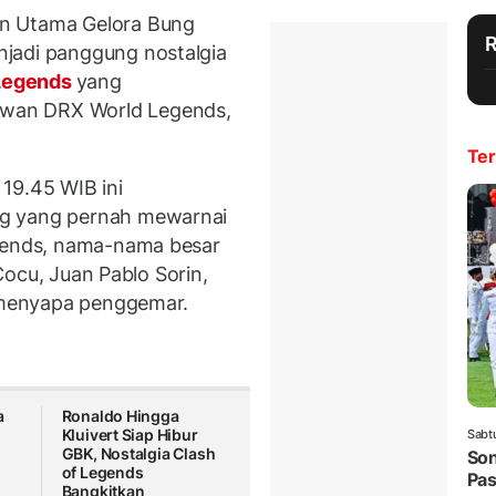
n Utama Gelora Bung
jadi panggung nostalgia
 Legends
yang
wan DRX World Legends,
Ter
19.45 WIB ini
ng yang pernah mewarnai
egends, nama-nama besar
 Cocu, Juan Pablo Sorin,
p menyapa penggemar.
a
Ronaldo Hingga
K
Kluivert Siap Hibur
Sabt
GBK, Nostalgia Clash
Son
of Legends
Pas
Bangkitkan