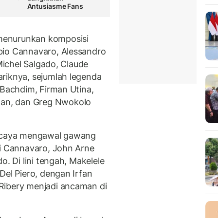
Antusiasme Fans
menurunkan komposisi
bio Cannavaro, Alessandro
 Michel Salgado, Claude
riknya, sejumlah legenda
 Bachdim, Firman Utina,
an, dan Greg Nwokolo
ercaya mengawal gawang
si Cannavaro, John Arne
o. Di lini tengah, Makelele
Del Piero, dengan Irfan
Ribery menjadi ancaman di