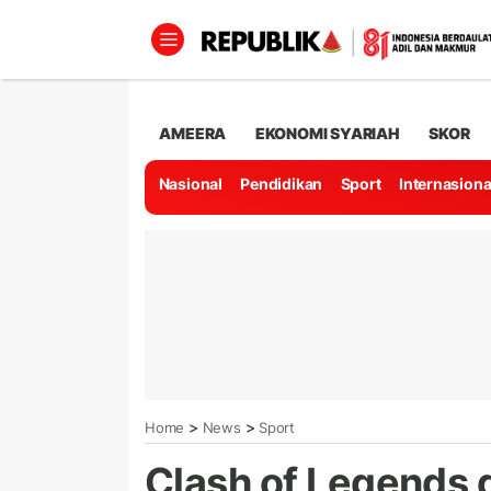
AMEERA
EKONOMI SYARIAH
SKOR
Nasional
Pendidikan
Sport
Internasiona
>
>
Home
News
Sport
Clash of Legends d