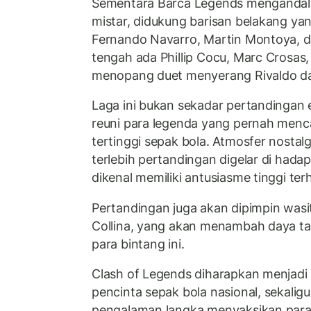
Sementara Barca Legends mengandal
mistar, didukung barisan belakang yang
Fernando Navarro, Martin Montoya, dan
tengah ada Phillip Cocu, Marc Crosas,
menopang duet menyerang Rivaldo dan
Laga ini bukan sekadar pertandingan e
reuni para legenda yang pernah mencat
tertinggi sepak bola. Atmosfer nostalg
terlebih pertandingan digelar di hada
dikenal memiliki antusiasme tinggi te
Pertandingan juga akan dipimpin wasit 
Collina, yang akan menambah daya tari
para bintang ini.
Clash of Legends diharapkan menjadi 
pencinta sepak bola nasional, sekali
pengalaman langka menyaksikan para 