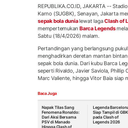
REPUBLIKA.CO.ID, JAKARTA -- Stadio
Karno (SUGBK), Senayan, Jakarta men
sepak bola dunia
lewat laga
Clash of
mempertemukan
Barca Legends
mela
Sabtu (18/4/2026) malam.
Pertandingan yang berlangsung pukul 
menghadirkan deretan mantan binta
sepak bola dunia. Dari kubu Barca L
seperti Rivaldo, Javier Saviola, Phillip
Marc Valiente, hingga Vitor Baia sia
Baca Juga
Napak Tilas Sang
Legenda Barcelon
Fenomena Ronaldo:
Siap Tampil di GB
Dari Aksi Bersama
pada Clash of
PSV di Manado
Legends 2026
Hingga Clash of