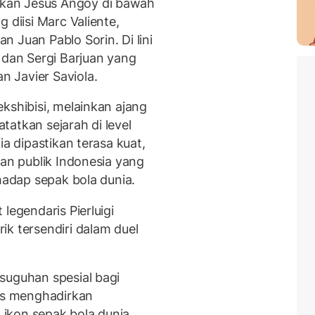
kan Jesus Angoy di bawah
 diisi Marc Valiente,
 Juan Pablo Sorin. Di lini
 dan Sergi Barjuan yang
 Javier Saviola.
kshibisi, melainkan ajang
atkan sejarah di level
ia dipastikan terasa kuat,
pan publik Indonesia yang
rhadap sepak bola dunia.
legendaris Pierluigi
k tersendiri dalam duel
suguhan spesial bagi
gus menghadirkan
ikon sepak bola dunia