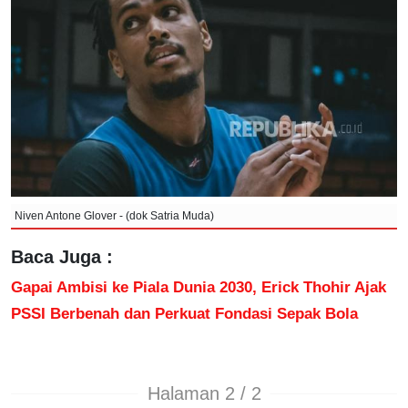
Niven Antone Glover - (dok Satria Muda)
Baca Juga :
Gapai Ambisi ke Piala Dunia 2030, Erick Thohir Ajak
PSSI Berbenah dan Perkuat Fondasi Sepak Bola
Halaman 2 / 2