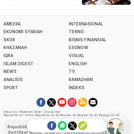
AMEERA
INTERNASIONAL
EKONOMI SYARIAH
TEKNO
SKOR
BISNIS FINANSIAL
KHAZANAH
ESGNOW
IQRA
VISUAL
ISLAM DIGEST
ENGLISH
NEWS
TV
ANALISIS
RAMADHAN
SPORT
INDEKS
About Us
|
Pedoman Siber
|
Disclaimer
Republika.id
|
Ihram.republika.co.id
|
Retizen.id
|
Rejabar.co.id
|
Rejogja.co.id
|
Republika telah diverifikasi oleh Dewan Pers
Sertifikat Nomor 1058/DP-Verifikasi/K/XII/2022