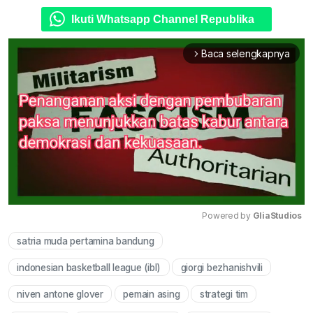
Ikuti Whatsapp Channel Republika
Baca selengkapnya
arrow_forward_ios
Powered by 
GliaStudios
satria muda pertamina bandung
Mute
indonesian basketball league (ibl)
giorgi bezhanishvili
niven antone glover
pemain asing
strategi tim