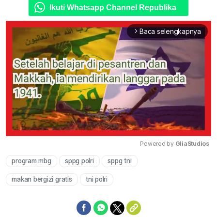
Ikuti Whatsapp Channel Republika
Baca selengkapnya
arrow_forward_ios
Powered by 
GliaStudios
program mbg
sppg polri
sppg tni
Mute
makan bergizi gratis
tni polri