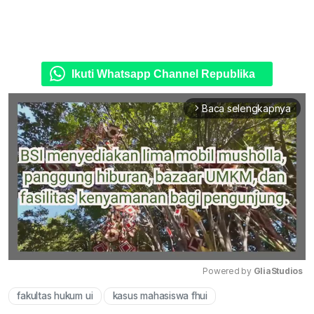
Ikuti Whatsapp Channel Republika
Baca selengkapnya
arrow_forward_ios
Powered by 
GliaStudios
fakultas hukum ui
kasus mahasiswa fhui
Mute