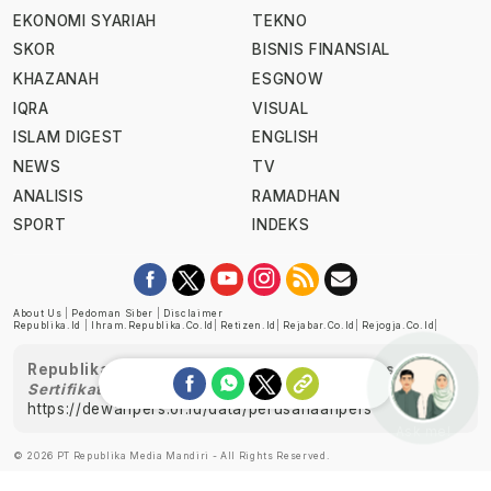
EKONOMI SYARIAH
TEKNO
SKOR
BISNIS FINANSIAL
KHAZANAH
ESGNOW
IQRA
VISUAL
ISLAM DIGEST
ENGLISH
NEWS
TV
ANALISIS
RAMADHAN
SPORT
INDEKS
About Us
|
Pedoman Siber
|
Disclaimer
Republika.id
|
Ihram.republika.co.id
|
Retizen.id
|
Rejabar.co.id
|
Rejogja.co.id
|
Republika telah diverifikasi oleh Dewan Pers
Sertifikat Nomor 1058/DP-Verifikasi/K/XII/2022
https://dewanpers.or.id/data/perusahaanpers
Ask me!
© 2026 PT Republika Media Mandiri - All Rights Reserved.