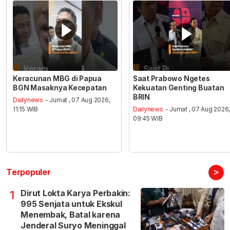
Keracunan MBG di Papua
Saat Prabowo Ngetes
BGN Masaknya Kecepatan
Kekuatan Genting Buatan
BRIN
Dailynews
- Jumat , 07 Aug 2026,
11:15 WIB
Dailynews
- Jumat , 07 Aug 2026
09:45 WIB
>
Terpopuler
Dirut Lokta Karya Perbakin:
1
995 Senjata untuk Ekskul
Menembak, Batal karena
Jenderal Suryo Meninggal