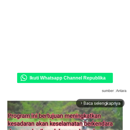
Ikuti Whatsapp Channel Republika
sumber : Antara
Baca selengkapnya
arrow_forward_ios