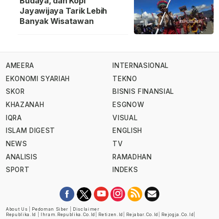
Budaya, dan Kopi
Jayawijaya Tarik Lebih
Banyak Wisatawan
AMEERA
INTERNASIONAL
EKONOMI SYARIAH
TEKNO
SKOR
BISNIS FINANSIAL
KHAZANAH
ESGNOW
IQRA
VISUAL
ISLAM DIGEST
ENGLISH
NEWS
TV
ANALISIS
RAMADHAN
SPORT
INDEKS
About Us
|
Pedoman Siber
|
Disclaimer
Republika.id
|
Ihram.republika.co.id
|
Retizen.id
|
Rejabar.co.id
|
Rejogja.co.id
|