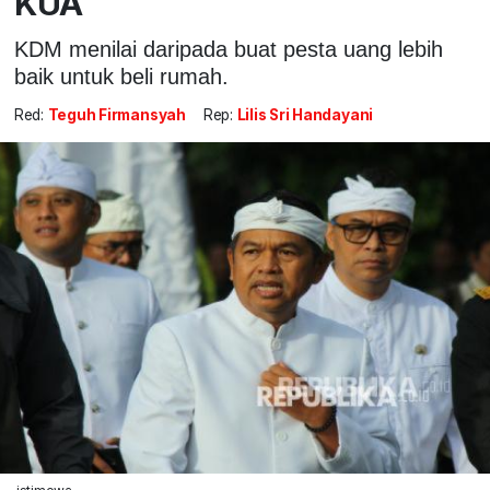
KUA
KDM menilai daripada buat pesta uang lebih
baik untuk beli rumah.
Red:
Teguh Firmansyah
Rep:
Lilis Sri Handayani