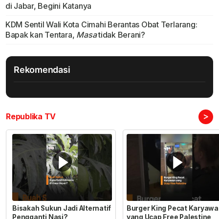
di Jabar, Begini Katanya
KDM Sentil Wali Kota Cimahi Berantas Obat Terlarang:
Bapak kan Tentara,
Masa
tidak Berani?
Rekomendasi
>
Republika TV
Bisakah Sukun Jadi Alternatif
Burger King Pecat Karyaw
Pengganti Nasi?
yang Ucap Free Palestine