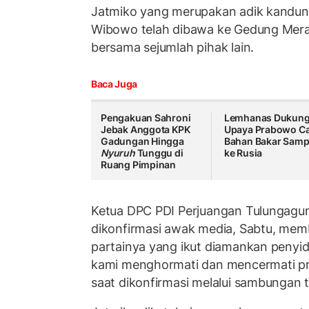
Jatmiko yang merupakan adik kandun
Wibowo telah dibawa ke Gedung Merah
bersama sejumlah pihak lain.
Baca Juga
Pengakuan Sahroni
Lemhanas Dukun
Jebak Anggota KPK
Upaya Prabowo Ca
Gadungan Hingga
Bahan Bakar Samp
Nyuruh
Tunggu di
ke Rusia
Ruang Pimpinan
Ketua DPC PDI Perjuangan Tulungagun
dikonfirmasi awak media, Sabtu, me
partainya yang ikut diamankan penyid
kami menghormati dan mencermati pro
saat dikonfirmasi melalui sambungan 