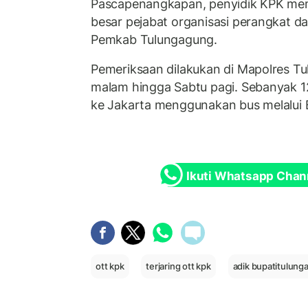
Pascapenangkapan, penyidik KPK mem
besar pejabat organisasi perangkat d
Pemkab Tulungagung.
Pemeriksaan dilakukan di Mapolres T
malam hingga Sabtu pagi. Sebanyak 
ke Jakarta menggunakan bus melalui
Ikuti Whatsapp Chan
ott kpk
terjaring ott kpk
adik bupatitulung