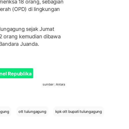
eriksa 18 orang, sebagian
aerah (OPD) di lingkungan
ulungagung sejak Jumat
12 orang kemudian dibawa
 Bandara Juanda.
nel Republika
sumber : Antara
agung
ott tulungagung
kpk ott bupati tulungagung