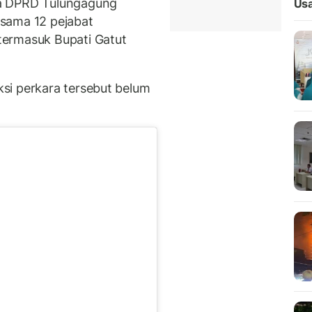
ta DPRD Tulungagung
Usa
sama 12 pejabat
termasuk Bupati Gatut
si perkara tersebut belum