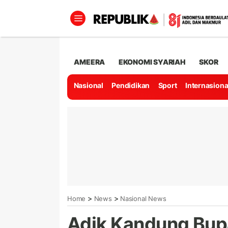
AMEERA
EKONOMI SYARIAH
SKOR
Nasional
Pendidikan
Sport
Internasiona
>
>
Home
News
Nasional News
Adik Kandung Bupa