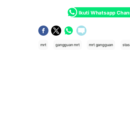
Ikuti Whatsapp Chan
mrt
gangguan mrt
mrt gangguan
stas