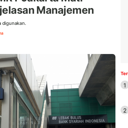
njelasan Manajemen
sa digunakan.
ha
Ter
1
2