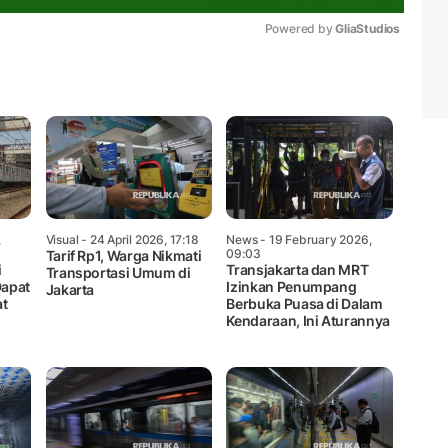
Powered by 
GliaStudios
Mute
,
Visual
- 24 April 2026, 17:18
News
- 19 February 2026,
09:03
Tarif Rp1, Warga Nikmati
i
Transjakarta dan MRT
Transportasi Umum di
Dapat
Izinkan Penumpang
Jakarta
at
Berbuka Puasa di Dalam
Kendaraan, Ini Aturannya