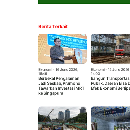
Berita Terkait
Ekonomi
- 16 June 2026,
Ekonomi
- 12 June 2026
15:49
14:00
Berbekal Pengalaman
Bangun Transportas
Jadi Seskab, Pramono
Publik, Daerah Bisa 
Tawarkan Investasi MRT
Efek Ekonomi Berlip
ke Singapura