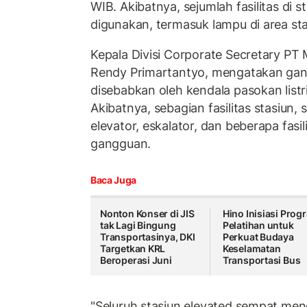
WIB. Akibatnya, sejumlah fasilitas di st
digunakan, termasuk lampu di area st
Kepala Divisi Corporate Secretary PT
Rendy Primartantyo, mengatakan gang
disebabkan oleh kendala pasokan listri
Akibatnya, sebagian fasilitas stasiun,
elevator, eskalator, dan beberapa fasi
gangguan.
Baca Juga
Nonton Konser di JIS
Hino Inisiasi Prog
tak Lagi Bingung
Pelatihan untuk
Transportasinya, DKI
Perkuat Budaya
Targetkan KRL
Keselamatan
Beroperasi Juni
Transportasi Bus
"Seluruh stasiun elevated sempat meng