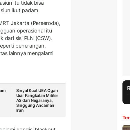
asiun itu tidak bisa
asiun ikut padam.
 MRT Jakarta (Perseroda),
guan operasional itu
k dari sisi PLN (CSW).
 seperti penerangan,
litas lainnya mengalami
ram
Sinyal Kuat UEA Ogah
Usir Pangkalan Militer
AS dari Negaranya,
Singgung Ancaman
Iran
Ter
alami kondisi blackout.