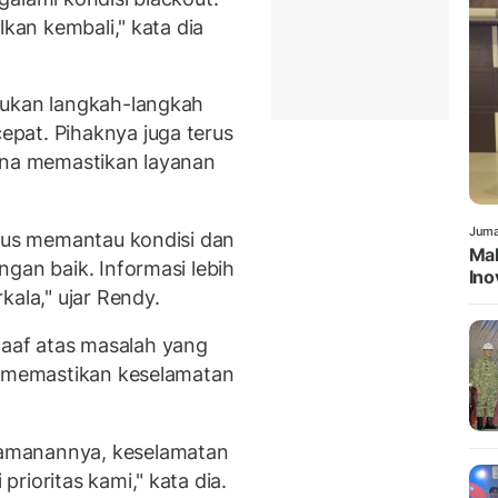
lkan kembali," kata dia
kukan langkah-langkah
pat. Pihaknya juga terus
guna memastikan layanan
Juma
erus memantau kondisi dan
Mah
gan baik. Informasi lebih
Ino
kala," ujar Rendy.
aaf atas masalah yang
n memastikan keselamatan
amanannya, keselamatan
rioritas kami," kata dia.