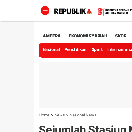
AMEERA
EKONOMI SYARIAH
SKOR
Nasional
Pendidikan
Sport
Internasiona
>
>
Home
News
Nasional News
Sejumlah Stasiun 