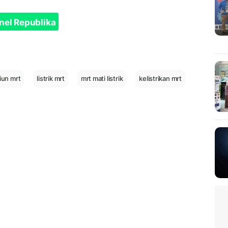
nel Republika
iun mrt
listrik mrt
mrt mati listrik
kelistrikan mrt