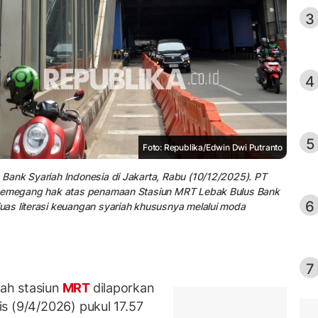
3
4
5
Foto: Republika/Edwin Dwi Putranto
Bank Syariah Indonesia di Jakarta, Rabu (10/12/2025). PT
i memegang hak atas penamaan Stasiun MRT Lebak Bulus Bank
6
as literasi keuangan syariah khususnya melalui moda
7
ah stasiun
MRT
dilaporkan
s (9/4/2026) pukul 17.57