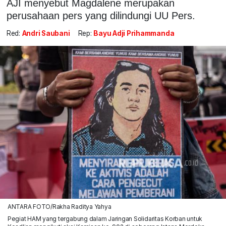
AJI menyebut Magdalene merupakan
perusahaan pers yang dilindungi UU Pers.
Red:
Andri Saubani
Rep:
Bayu Adji Prihammanda
ANTARA FOTO/Rakha Raditya Yahya
Pegiat HAM yang tergabung dalam Jaringan Solidaritas Korban untuk