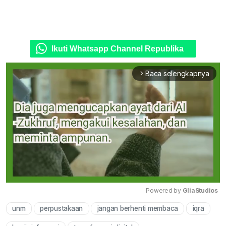
Ikuti Whatsapp Channel Republika
Baca selengkapnya
arrow_forward_ios
Powered by 
GliaStudios
unm
perpustakaan
jangan berhenti membaca
iqra
Mute