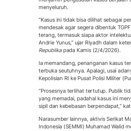
menyeluruh.
“Kasus ini tidak bisa dilihat sebagai p
mendesak agar segera dibentuk TGP
terang, termasuk siapa aktor intelektua
Andrie Yunus,” ujar Riyadh dalam ket
Republika
pada Kamis (2/4/2026).
Ia memandang, penanganan kasus ters
terbuka seutuhnya. Apalagi, usai adan
Kepolisian RI ke Pusat Polisi Militer (
“Prosesnya terlihat tertutup. Publik 
yang memadai, padahal kasus ini me
sipil dan kebebasan berpendapat,” kat
Narasumber lainnya, aktivis Serikat 
Indonesia (SEMMI) Muhamad Walid me