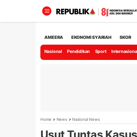
AMEERA
EKONOMI SYARIAH
SKOR
Nasional
Pendidikan
Sport
Internasiona
>
>
Home
News
Nasional News
Usut Tuntas Kasus