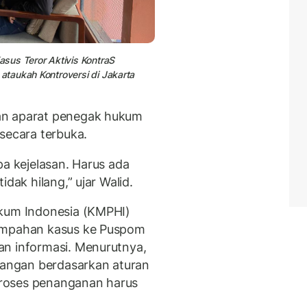
sus Teror Aktivis KontraS
taukah Kontroversi di Jakarta
an aparat penegak hukum
secara terbuka.
pa kejelasan. Harus ada
dak hilang,” ujar Walid.
ukum Indonesia (KMPHI)
limpahan kasus ke Puspom
an informasi. Menurutnya,
enangan berdasarkan aturan
roses penanganan harus