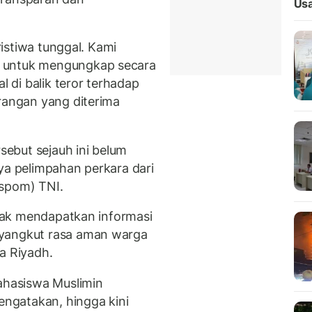
Usa
eristiwa tunggal. Kami
F untuk mengungkap secara
l di balik teror terhadap
erangan yang diterima
ebut sejauh ini belum
ya pelimpahan perkara dari
Puspom) TNI.
tidak mendapatkan informasi
nyangkut rasa aman warga
a Riyadh.
Mahasiswa Muslimin
ngatakan, hingga kini