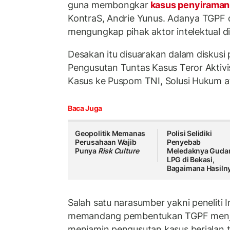
guna membongkar
kasus penyiraman 
KontraS, Andrie Yunus. Adanya TGPF 
mengungkap pihak aktor intelektual di 
Desakan itu disuarakan dalam diskusi
Pengusutan Tuntas Kasus Teror Aktivi
Kasus ke Puspom TNI, Solusi Hukum at
Baca Juga
Geopolitik Memanas
Polisi Selidiki
Perusahaan Wajib
Penyebab
Punya
Risk Culture
Meledaknya Guda
LPG di Bekasi,
Bagaimana Hasiln
Salah satu narasumber yakni peneliti 
memandang pembentukan TGPF menja
menjamin pengusutan kasus berjalan 