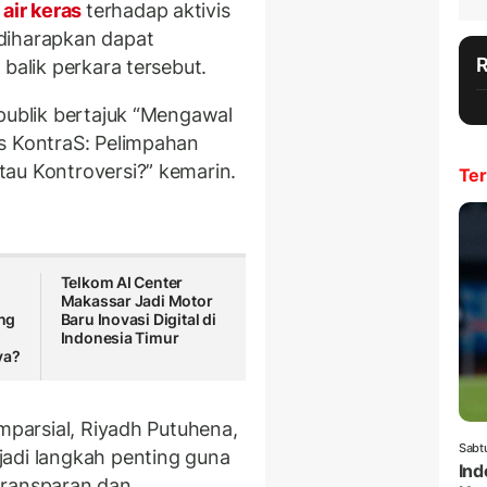
air keras
terhadap aktivis
diharapkan dapat
balik perkara tersebut.
 publik bertajuk “Mengawal
s KontraS: Pelimpahan
au Kontroversi?” kemarin.
Ter
Telkom AI Center
Makassar Jadi Motor
ng
Baru Inovasi Digital di
Indonesia Timur
ya?
Imparsial, Riyadh Putuhena,
Sabt
di langkah penting guna
Ind
transparan dan