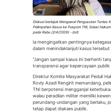
Diskusi bertajuk Mengawal Pengusutan Tuntas Ka
Pelimpahan Kasus ke Puspom TNI, Solusi Hukum a
pada Rabu (2/4/2026) - (ist)
Ia mengingatkan pentingnya ketegas
dalam menindaklanjuti kasus tersebut 
“Jangan sampai kasus ini berhenti tan
transparansi agar kepercayaan publik ti
Direktur Komite Masyarakat Peduli H
Rovly Azadi Rengirit memandang, pe
TNI berpotensi mengganjal keterbuka
walau peradilan militer memiliki kew
perundang-undangan yang berlaku, p
tetap dapat diakses publik.