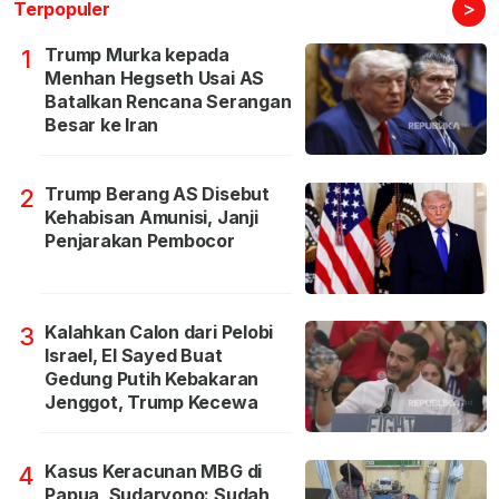
>
Terpopuler
Trump Murka kepada
1
Menhan Hegseth Usai AS
Batalkan Rencana Serangan
Besar ke Iran
Trump Berang AS Disebut
2
Kehabisan Amunisi, Janji
Penjarakan Pembocor
Kalahkan Calon dari Pelobi
3
Israel, El Sayed Buat
Gedung Putih Kebakaran
Jenggot, Trump Kecewa
Kasus Keracunan MBG di
4
Papua, Sudaryono: Sudah