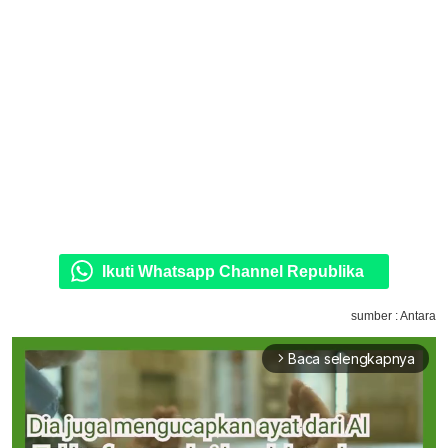
Ikuti Whatsapp Channel Republika
sumber : Antara
Baca selengkapnya
arrow_forward_ios