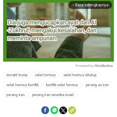
Baca selengkapnya
arrow_forward_ios
Powered by 
GliaStudios
donald trump
selat hormuz
selat hormuz ditutup
Mute
selat hormuz konflik
konflik selat hormuz
perang as iran
perang iran
perang iran amerika israel