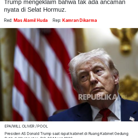
Trump mengeklaim bahwa tak ada ancaman
nyata di Selat Hormuz.
Red:
Mas Alamil Huda
Rep:
Kamran Dikarma
EPA/WILL OLIVER / POOL
Presiden AS Donald Trump saat rapat kabinet di Ruang Kabinet Gedung