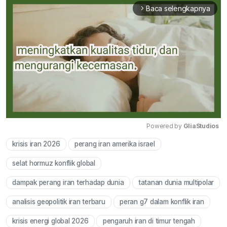
Baca selengkapnya
arrow_forward_ios
Powered by 
GliaStudios
krisis iran 2026
perang iran amerika israel
Mute
selat hormuz konflik global
dampak perang iran terhadap dunia
tatanan dunia multipolar
analisis geopolitik iran terbaru
peran g7 dalam konflik iran
krisis energi global 2026
pengaruh iran di timur tengah