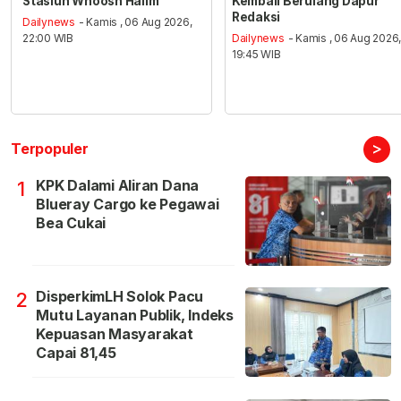
Stasiun Whoosh Halim
Kembali Berulang Dapur
Redaksi
Dailynews
- Kamis , 06 Aug 2026,
22:00 WIB
Dailynews
- Kamis , 06 Aug 2026
19:45 WIB
>
Terpopuler
KPK Dalami Aliran Dana
1
Blueray Cargo ke Pegawai
Bea Cukai
DisperkimLH Solok Pacu
2
Mutu Layanan Publik, Indeks
Kepuasan Masyarakat
Capai 81,45