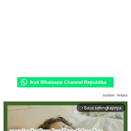
Ikuti Whatsapp Channel Republika
sumber : Antara
Baca selengkapnya
arrow_forward_ios