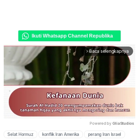
Ikuti Whatsapp Channel Republika
Baca selengkapnya
arrow_forward_ios
Powered by 
GliaStudios
Selat Hormuz
konflik Iran Amerika
perang Iran Israel
Mute