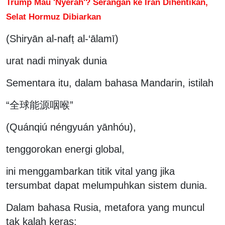
Trump Mau 'Nyerah'? Serangan ke Iran Dihentikan,
Selat Hormuz Dibiarkan
(Shiryān al-nafṭ al-‘ālamī)
urat nadi minyak dunia
Sementara itu, dalam bahasa Mandarin, istilah
“全球能源咽喉”
(Quánqiú néngyuán yānhóu),
tenggorokan energi global,
ini menggambarkan titik vital yang jika
tersumbat dapat melumpuhkan sistem dunia.
Dalam bahasa Rusia, metafora yang muncul
tak kalah keras: