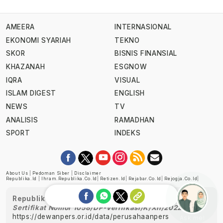
AMEERA
INTERNASIONAL
EKONOMI SYARIAH
TEKNO
SKOR
BISNIS FINANSIAL
KHAZANAH
ESGNOW
IQRA
VISUAL
ISLAM DIGEST
ENGLISH
NEWS
TV
ANALISIS
RAMADHAN
SPORT
INDEKS
About Us
|
Pedoman Siber
|
Disclaimer
Republika.id
|
Ihram.republika.co.id
|
Retizen.id
|
Rejabar.co.id
|
Rejogja.co.id
|
Republika telah diverifikasi oleh Dewan Pers
Sertifikat Nomor 1058/DP-Verifikasi/K/XII/2022
https://dewanpers.or.id/data/perusahaanpers
Ask me!