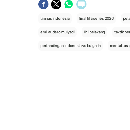
timnas indonesia
final fifa series 2026
pel
emil audero mulyadi
lini belakang
taktik p
pertandingan indonesia vs bulgaria
mentalitas