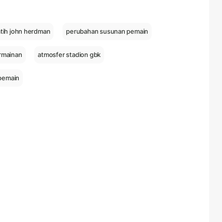
atih john herdman
perubahan susunan pemain
ermainan
atmosfer stadion gbk
 pemain