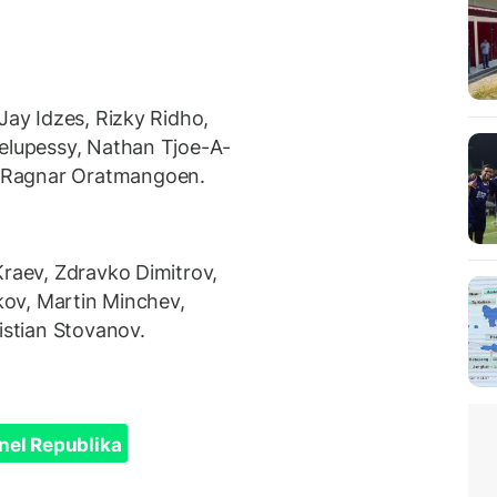
Jay Idzes, Rizky Ridho,
Pelupessy, Nathan Tjoe-A-
 Ragnar Oratmangoen.
Kraev, Zdravko Dimitrov,
tkov, Martin Minchev,
istian Stovanov.
nel Republika