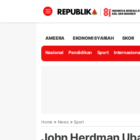
AMEERA
EKONOMI SYARIAH
SKOR
Nasional
Pendidikan
Sport
Internasiona
>
>
Home
News
Sport
John Herdman Uba