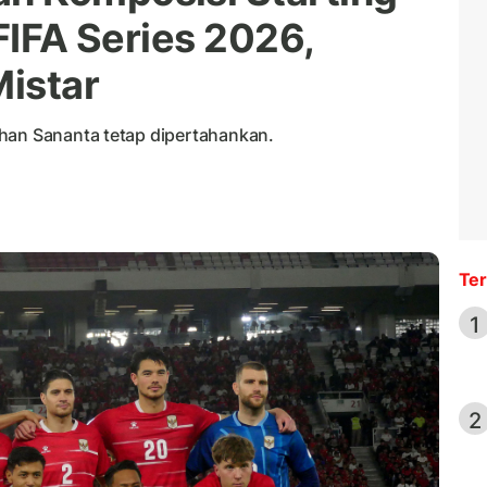
 FIFA Series 2026,
istar
han Sananta tetap dipertahankan.
Ter
1
2