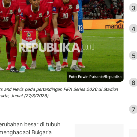
3
4
5
Foto: Edwin Putranto/Republika
6
ts and Nevis pada pertandingan FIFA Series 2026 di Stadion
arta, Jumat (27/3/2026).
7
rubahan besar di tubuh
 menghadapi Bulgaria