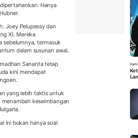
p dipertahankan. Hanya
 Hubner.
ah. Joey Pelupessy dan
ng XI. Mereka
a sebelumnya, termasuk
rcantum dalam susunan awal.
Ramadhan Sananta tetap
Kami
Ket
uda kini mendapat
Lan
angoen.
 yang lebih taktis untuk
ngin menambah keseimbangan
ulgaria.
al ini bukan hanya soal