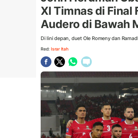
XI Timnas di Final
Audero di Bawah M
Di lini depan, duet Ole Romeny dan Ramad
Red:
Israr Itah