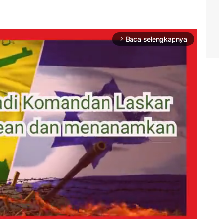
Baca selengkapnya
arrow_forward_ios