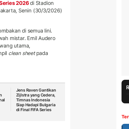
 Series 2026
di Stadion
akarta, Senin (30/3/2026)
mbakan di semua lini.
ah mistar. Emil Audero
awang utama,
mpil
clean sheet
pada
Jens Raven Gantikan
n
Zijlstra yang Cedera,
nal
Timnas Indonesia
Siap Hadapi Bulgaria
di Final FIFA Series
Ter