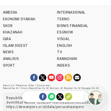
AMEERA
INTERNASIONAL
EKONOMI SYARIAH
TEKNO
SKOR
BISNIS FINANSIAL
KHAZANAH
ESGNOW
IQRA
VISUAL
ISLAM DIGEST
ENGLISH
NEWS
TV
ANALISIS
RAMADHAN
SPORT
INDEKS
About Us
|
Pedoman Siber
|
Disclaimer
Republika.id
|
Ihram.republika.co.id
|
Retizen.id
|
Rejabar.co.id
|
Rejogja.co.id
|
Republika telah diverifikasi oleh Dewan Pers
Sertifikat Nomor 1058/DP-Verifikasi/K/XII/2022
https://dewanpers.or.id/data/perusahaanpers
Ask me!