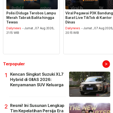
Polisi Diduga Terobos Lampu
Viral Pegawai P3K Bandung
Merah Tabrak Balita hingga
Barat Live TikTok di Kantor
Tewas
Dinas
Dailynews
- Jumat , 07 Aug 2026,
Dailynews
- Jumat , 07 Aug 2026
21:15 WIB
20:15 WIB
>
Terpopuler
Kencan Singkat Suzuki XL7
1
Hybrid di GIIAS 2026:
Kenyamanan SUV Keluarga
Resmi! Ini Susunan Lengkap
2
Tim Kepelatihan Persija Era