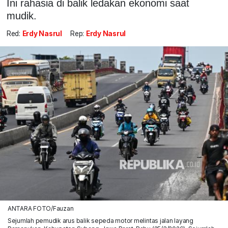
Ini rahasia di balik ledakan ekonomi saat
mudik.
Red:
Erdy Nasrul
Rep:
Erdy Nasrul
ANTARA FOTO/Fauzan
Sejumlah pemudik arus balik sepeda motor melintas jalan layang