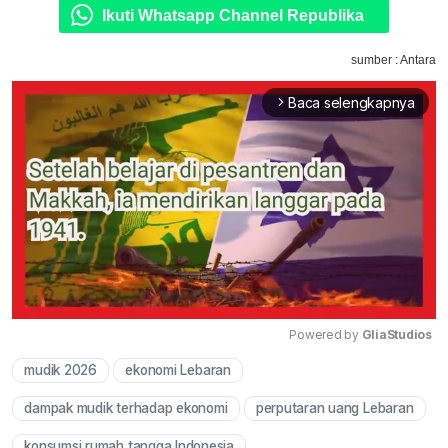
Ikuti Whatsapp Channel Republika
sumber : Antara
Baca selengkapnya
arrow_forward_ios
Powered by 
GliaStudios
mudik 2026
ekonomi Lebaran
Mute
dampak mudik terhadap ekonomi
perputaran uang Lebaran
konsumsi rumah tangga Indonesia