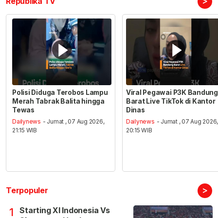
>
Republika TV
Polisi Diduga Terobos Lampu
Viral Pegawai P3K Bandung
Merah Tabrak Balita hingga
Barat Live TikTok di Kantor
Tewas
Dinas
Dailynews
- Jumat , 07 Aug 2026,
Dailynews
- Jumat , 07 Aug 2026
21:15 WIB
20:15 WIB
>
Terpopuler
Starting XI Indonesia Vs
1