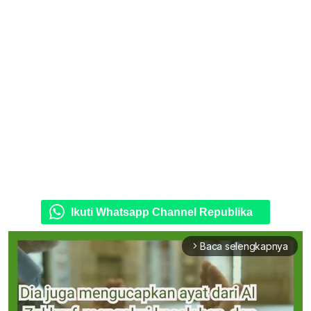
Ikuti Whatsapp Channel Republika
Baca selengkapnya
arrow_forward_ios