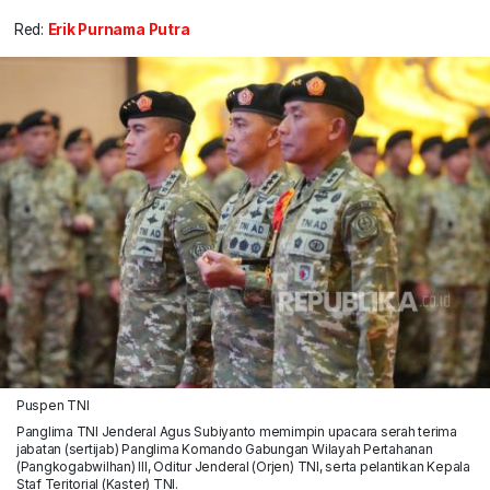
Red:
Erik Purnama Putra
Puspen TNI
Panglima TNI Jenderal Agus Subiyanto memimpin upacara serah terima
jabatan (sertijab) Panglima Komando Gabungan Wilayah Pertahanan
(Pangkogabwilhan) III, Oditur Jenderal (Orjen) TNI, serta pelantikan Kepala
Staf Teritorial (Kaster) TNI.