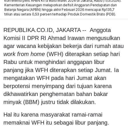
konferensi pers APBN KiTa edisi Maret 2026 di Jakarta, Rabu (11/3/2026).
Kementerian Keuangan melaporkan defisit Anggaran Pendapatan dan
Belanja Negara (APBN) hingga akhir Februari 2026 mencapai Rp135,7
triliun atau setara 0,53 persen terhadap Produk Domestik Bruto (PDB).
REPUBLIKA.CO.ID, JAKARTA -- Anggota
Komisi II DPR RI Ahmad Irawan mengusulkan
agar wacana kebijakan bekerja dari rumah atau
work from home
(WFH) diterapkan setiap hari
Rabu untuk menghindari anggapan libur
panjang jika WFH diterapkan setiap Jumat. Ia
mengatakan WFH pada hari Jumat akan
berpotensi menyimpang dari tujuan karena
dikhawatirkan penghematan bahan bakar
minyak (BBM) justru tidak dilakukan.
Hal itu karena masyarakat ramai-ramai
memaknai WFH itu sebagai libur panjang.