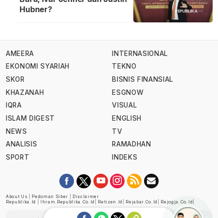
Hubner?
AMEERA
INTERNASIONAL
EKONOMI SYARIAH
TEKNO
SKOR
BISNIS FINANSIAL
KHAZANAH
ESGNOW
IQRA
VISUAL
ISLAM DIGEST
ENGLISH
NEWS
TV
ANALISIS
RAMADHAN
SPORT
INDEKS
About Us
|
Pedoman Siber
|
Disclaimer
Republika.id
|
Ihram.republika.co.id
|
Retizen.id
|
Rejabar.co.id
|
Rejogja.co.id
|