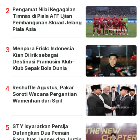
Pengamat Nilai Kegagalan
2
Timnas di Piala AFF Ujian
Pembangunan Skuad Jelang
Piala Asia
Menpora Erick: Indonesia
3
Kian Dilirik sebagai
Destinasi Pramusim Klub-
Klub Sepak Bola Dunia
Reshuffle Agustus, Pakar
4
Soroti Wacana Pergantian
Wamenhan dari Sipil
STY Isyaratkan Persija
5
Datangkan Dua Pemain
Baru, Ivar Jenner dan Justin