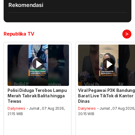
Rekomendasi
>
Republika TV
Polisi Diduga Terobos Lampu
Viral Pegawai P3K Bandung
Merah Tabrak Balita hingga
Barat Live TikTok di Kantor
Tewas
Dinas
Dailynews
- Jumat , 07 Aug 2026,
Dailynews
- Jumat , 07 Aug 2026
21:15 WIB
20:15 WIB