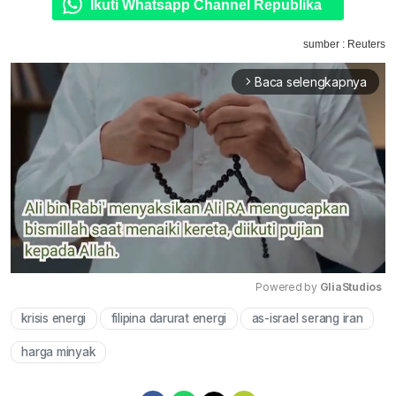
Ikuti Whatsapp Channel Republika
sumber : Reuters
Baca selengkapnya
arrow_forward_ios
Powered by 
GliaStudios
krisis energi
filipina darurat energi
as-israel serang iran
Mute
harga minyak