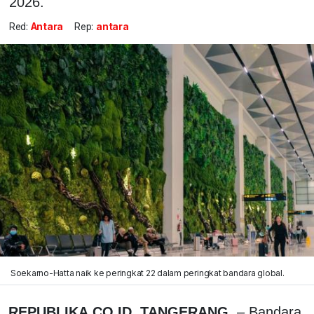
2026.
Red:
Antara
Rep:
antara
Soekarno-Hatta naik ke peringkat 22 dalam peringkat bandara global.
REPUBLIKA.CO.ID, TANGERANG,
– Bandara