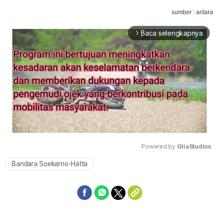
sumber : antara
Baca selengkapnya
arrow_forward_ios
Powered by 
GliaStudios
Bandara Soekarno-Hatta
Mute