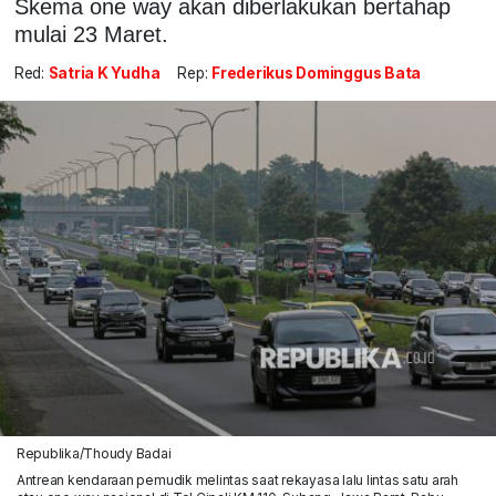
Skema one way akan diberlakukan bertahap
mulai 23 Maret.
Red:
Satria K Yudha
Rep:
Frederikus Dominggus Bata
Republika/Thoudy Badai
Antrean kendaraan pemudik melintas saat rekayasa lalu lintas satu arah