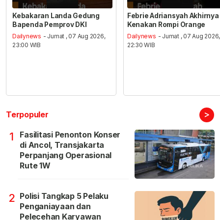
Kebakaran Landa Gedung
Febrie Adriansyah Akhirnya
Bapenda Pemprov DKI
Kenakan Rompi Orange
Dailynews
- Jumat , 07 Aug 2026,
Dailynews
- Jumat , 07 Aug 2026
23:00 WIB
22:30 WIB
>
Terpopuler
Fasilitasi Penonton Konser
1
di Ancol, Transjakarta
Perpanjang Operasional
Rute 1W
Polisi Tangkap 5 Pelaku
2
Penganiayaan dan
Pelecehan Karyawan