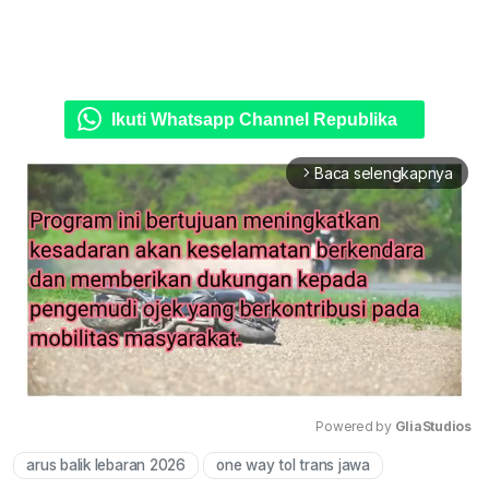
Ikuti Whatsapp Channel Republika
Baca selengkapnya
arrow_forward_ios
Powered by 
GliaStudios
arus balik lebaran 2026
one way tol trans jawa
Mute