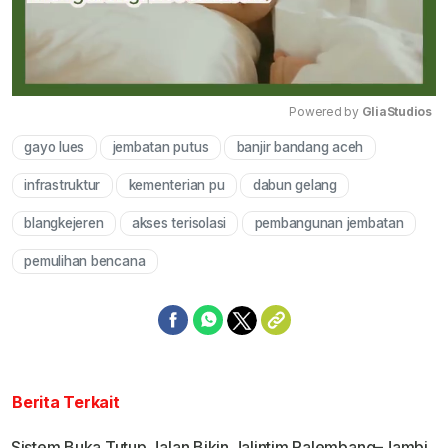
Powered by 
GliaStudios
gayo lues
jembatan putus
banjir bandang aceh
Mute
infrastruktur
kementerian pu
dabun gelang
blangkejeren
akses terisolasi
pembangunan jembatan
pemulihan bencana
Berita Terkait
Sistem Buka Tutup Jalan Bikin Jalintim Palembang–Jambi