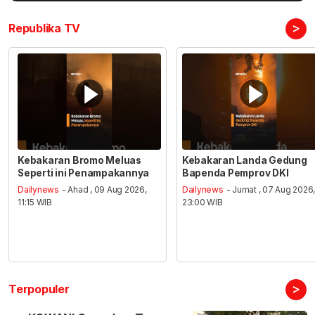
>
Republika TV
Kebakaran Bromo Meluas
Kebakaran Landa Gedung
Seperti ini Penampakannya
Bapenda Pemprov DKI
Dailynews
- Ahad , 09 Aug 2026,
Dailynews
- Jumat , 07 Aug 2026
11:15 WIB
23:00 WIB
>
Terpopuler