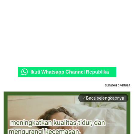
Ikuti Whatsapp Channel Republika
sumber : Antara
Baca selengkapnya
arrow_forward_ios