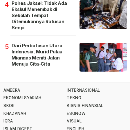
Polres Jaksel: Tidak Ada
4
Ekskul Menembak di
Sekolah Tempat
Ditemukannya Ratusan
Senpi
Dari Perbatasan Utara
5
Indonesia, Murid Pulau
Miangas Meniti Jalan
Menuju Cita-Cita
AMEERA
INTERNASIONAL
EKONOMI SYARIAH
TEKNO
SKOR
BISNIS FINANSIAL
KHAZANAH
ESGNOW
IQRA
VISUAL
ISLAM DIGEST
ENGLISH