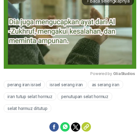
Baca selengkapnya
arrow_forward_ios
Powered by 
GliaStudios
perang iran israel
israel serang iran
as serang iran
Mute
iran tutup selat hormuz
penutupan selat hormuz
selat hormuz ditutup