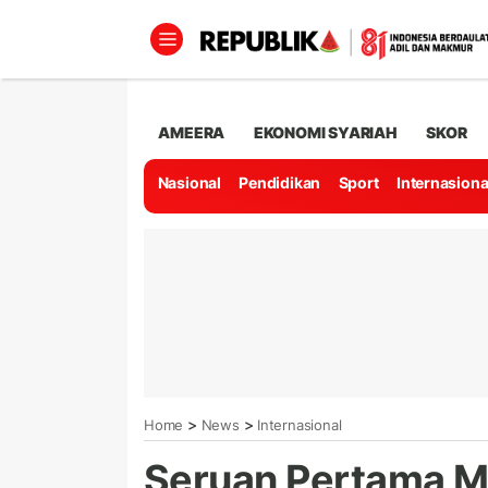
AMEERA
EKONOMI SYARIAH
SKOR
Nasional
Pendidikan
Sport
Internasiona
>
>
Home
News
Internasional
Seruan Pertama M