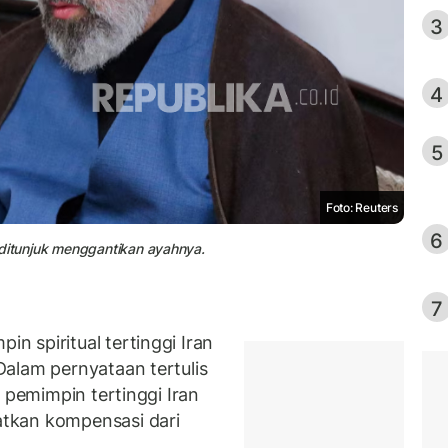
3
4
5
Foto: Reuters
6
 ditunjuk menggantikan ayahnya.
7
 spiritual tertinggi Iran
Dalam pernyataan tertulis
 pemimpin tertinggi Iran
tkan kompensasi dari