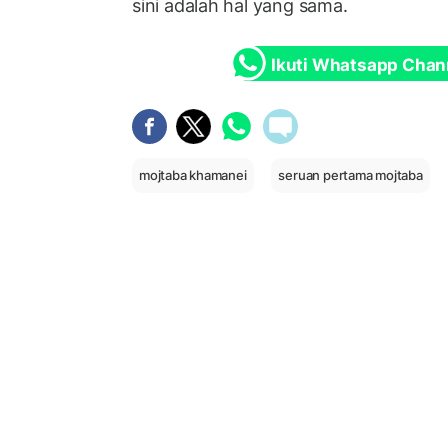
sini adalah hal yang sama.
Ikuti Whatsapp Chan
mojtaba khamanei
seruan pertama mojtaba