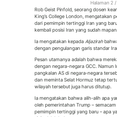
Halaman 2 /
Rob Geist Pinfold, seorang dosen kea
King’s College London, mengatakan p
dari pemimpin tertinggi Iran yang b
kembali posisi Iran yang sudah mapan
Ia mengatakan kepada
Aljazirah
bahwa
dengan pengulangan garis standar Ira
Pesan utamanya adalah bahwa mereka 
dengan negara-negara GCC. Namun I
pangkalan AS di negara-negara terseb
dan meminta Selat Hormuz tetap tertu
wilayah tersebut juga harus ditutup.
Ia mengatakan bahwa alih-alih apa y
oleh pemerintahan Trump – semacam p
pemimpin tertinggi yang baru – apa y