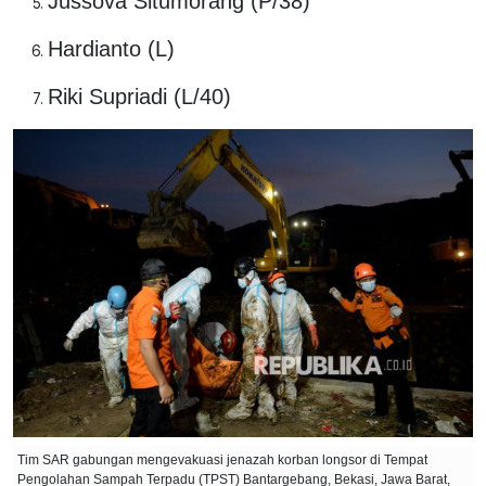
Jussova Situmorang (P/38)
Hardianto (L)
Riki Supriadi (L/40)
Tim SAR gabungan mengevakuasi jenazah korban longsor di Tempat
Pengolahan Sampah Terpadu (TPST) Bantargebang, Bekasi, Jawa Barat,