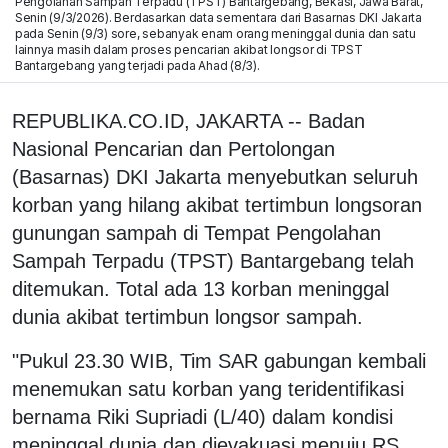
Pengolahan Sampah Terpadu (TPST) Bantargebang, Bekasi, Jawa Barat,
Senin (9/3/2026). Berdasarkan data sementara dari Basarnas DKI Jakarta
pada Senin (9/3) sore, sebanyak enam orang meninggal dunia dan satu
lainnya masih dalam proses pencarian akibat longsor di TPST
Bantargebang yang terjadi pada Ahad (8/3).
REPUBLIKA.CO.ID, JAKARTA -- Badan
Nasional Pencarian dan Pertolongan
(Basarnas) DKI Jakarta menyebutkan seluruh
korban yang hilang akibat tertimbun longsoran
gunungan sampah di Tempat Pengolahan
Sampah Terpadu (TPST) Bantargebang telah
ditemukan. Total ada 13 korban meninggal
dunia akibat tertimbun longsor sampah.
"Pukul 23.30 WIB, Tim SAR gabungan kembali
menemukan satu korban yang teridentifikasi
bernama Riki Supriadi (L/40) dalam kondisi
meninggal dunia dan dievakuasi menuju RS