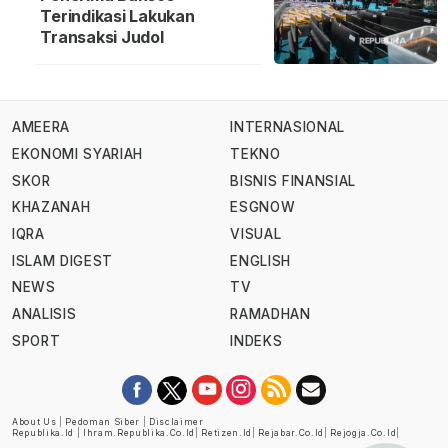
Terindikasi Lakukan
Transaksi Judol
AMEERA
INTERNASIONAL
EKONOMI SYARIAH
TEKNO
SKOR
BISNIS FINANSIAL
KHAZANAH
ESGNOW
IQRA
VISUAL
ISLAM DIGEST
ENGLISH
NEWS
TV
ANALISIS
RAMADHAN
SPORT
INDEKS
About Us
|
Pedoman Siber
|
Disclaimer
Republika.id
|
Ihram.republika.co.id
|
Retizen.id
|
Rejabar.co.id
|
Rejogja.co.id
|