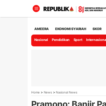
AMEERA
EKONOMI SYARIAH
SKOR
Nasional
Pendidikan
Sport
Internasiona
>
>
Home
News
Nasional News
Pramono: Banjir Pa