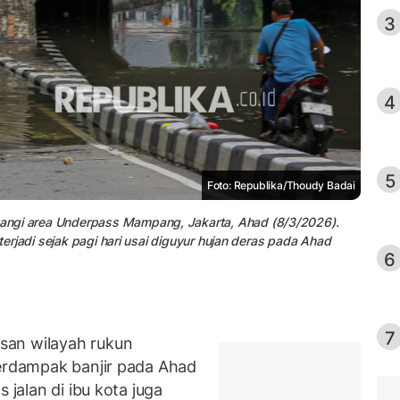
3
4
5
Foto: Republika/Thoudy Badai
angi area Underpass Mampang, Jakarta, Ahad (8/3/2026).
 terjadi sejak pagi hari usai diguyur hujan deras pada Ahad
6
7
san wilayah rukun
terdampak banjir pada Ahad
 jalan di ibu kota juga