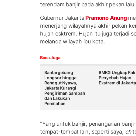
terendam banjir pada akhir pekan lalu.
Gubernur Jakarta
Pramono Anung
me
menerjang wilayahnya akhir pekan ke
hujan esktrem. Hujan itu juga terjadi s
melanda wilayah ibu kota.
Baca Juga
Bantargebang
BMKG Ungkap Fak
Longsor hingga
Penyebab Hujan
Renggut Nyawa,
Ekstrem di Jakart
Jakarta Kurangi
Pengiriman Sampah
dan Lakukan
Pemilahan
"Yang untuk banjir, penanganan banjir
tempat-tempat lain, seperti saya,
eh
t