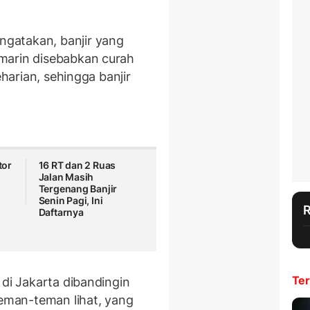
ngatakan, banjir yang
marin disebabkan curah
eharian, sehingga banjir
tor
16 RT dan 2 Ruas
Jalan Masih
a
Tergenang Banjir
Senin Pagi, Ini
Daftarnya
Ter
 di Jakarta dibandingin
eman-teman lihat, yang