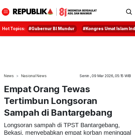
Hot Topics:
#Gubernur BI Mundur
#Kongres Umat Islam In
News
Nasional News
Senin , 09 Mar 2026, 05:15 WIB
Empat Orang Tewas
Tertimbun Longsoran
Sampah di Bantargebang
Longsoran sampah di TPST Bantargebang,
Bekasi, menyebabkan empat korban meninggal