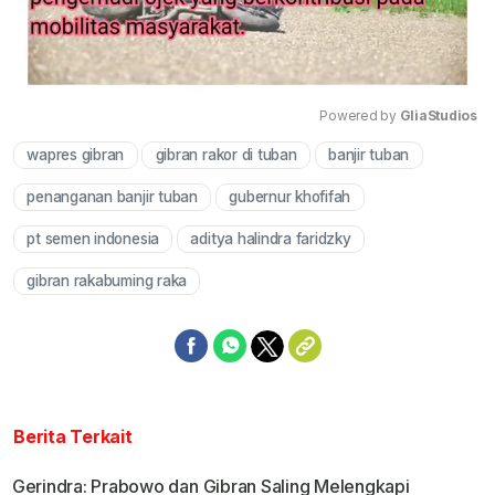
Powered by 
GliaStudios
wapres gibran
gibran rakor di tuban
banjir tuban
Mute
penanganan banjir tuban
gubernur khofifah
pt semen indonesia
aditya halindra faridzky
gibran rakabuming raka
Berita Terkait
Gerindra: Prabowo dan Gibran Saling Melengkapi