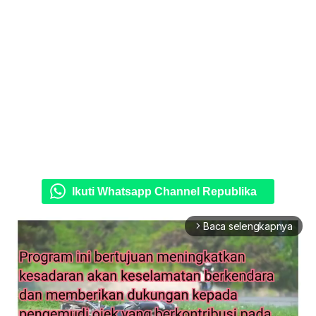
Ikuti Whatsapp Channel Republika
Baca selengkapnya
arrow_forward_ios