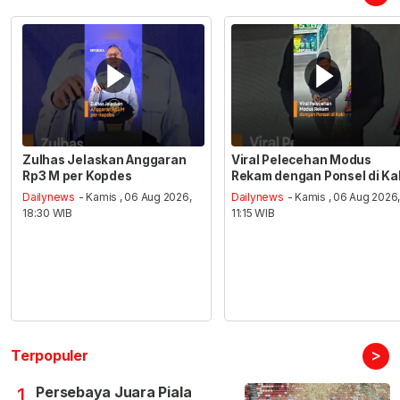
Zulhas Jelaskan Anggaran
Viral Pelecehan Modus
Rp3 M per Kopdes
Rekam dengan Ponsel di Ka
Dailynews
- Kamis , 06 Aug 2026,
Dailynews
- Kamis , 06 Aug 2026
18:30 WIB
11:15 WIB
>
Terpopuler
Persebaya Juara Piala
1