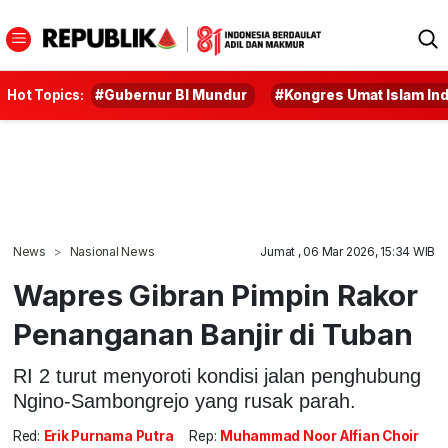
Hot Topics:
#Gubernur BI Mundur
#Kongres Umat Islam In
News
Nasional News
Jumat , 06 Mar 2026, 15:34 WIB
Wapres Gibran Pimpin Rakor
Penanganan Banjir di Tuban
RI 2 turut menyoroti kondisi jalan penghubung
Ngino-Sambongrejo yang rusak parah.
Red:
Erik Purnama Putra
Rep:
Muhammad Noor Alfian Choir