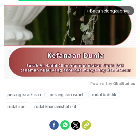
Baca selengkapnya
arrow_forward_ios
Powered by 
GliaStudios
perang israel iran
perang iran israel
rudal balistik
Mute
rudal iran
rudal khorramshahr-4