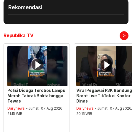
Rekomendasi
>
Republika TV
Polisi Diduga Terobos Lampu
Viral Pegawai P3K Bandung
Merah Tabrak Balita hingga
Barat Live TikTok di Kantor
Tewas
Dinas
Dailynews
- Jumat , 07 Aug 2026,
Dailynews
- Jumat , 07 Aug 2026
21:15 WIB
20:15 WIB