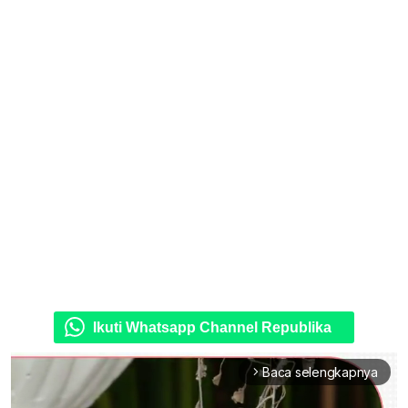
Ikuti Whatsapp Channel Republika
Baca selengkapnya
arrow_forward_ios