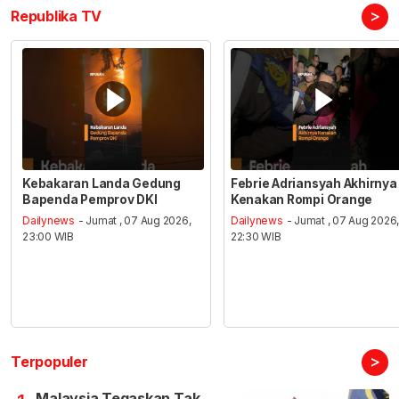
>
Republika TV
Kebakaran Landa Gedung
Febrie Adriansyah Akhirnya
Bapenda Pemprov DKI
Kenakan Rompi Orange
Dailynews
- Jumat , 07 Aug 2026,
Dailynews
- Jumat , 07 Aug 2026
23:00 WIB
22:30 WIB
>
Terpopuler
Malaysia Tegaskan Tak