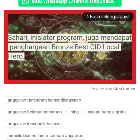
Ikuti Whatsapp Channel Republika
Baca selengkapnya
arrow_forward_ios
Powered by 
GliaStudios
anggaran tambahan kemendikdasmen
Mute
anggaran belanja tambahan
mbg
makan bergizi gratis
anggaran kemendikdasmen
mendikdasmen minta tambah anggaran