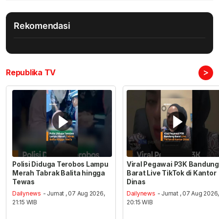
Rekomendasi
>
Republika TV
Polisi Diduga Terobos Lampu
Viral Pegawai P3K Bandung
Merah Tabrak Balita hingga
Barat Live TikTok di Kantor
Tewas
Dinas
Dailynews
- Jumat , 07 Aug 2026,
Dailynews
- Jumat , 07 Aug 2026
21:15 WIB
20:15 WIB