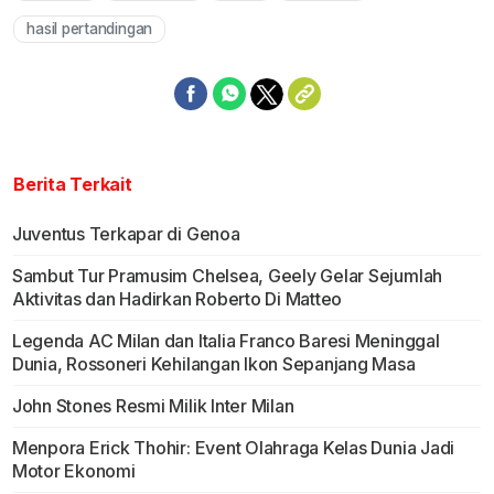
hasil pertandingan
Berita Terkait
Juventus Terkapar di Genoa
Sambut Tur Pramusim Chelsea, Geely Gelar Sejumlah
Aktivitas dan Hadirkan Roberto Di Matteo
Legenda AC Milan dan Italia Franco Baresi Meninggal
Dunia, Rossoneri Kehilangan Ikon Sepanjang Masa
John Stones Resmi Milik Inter Milan
Menpora Erick Thohir: Event Olahraga Kelas Dunia Jadi
Motor Ekonomi