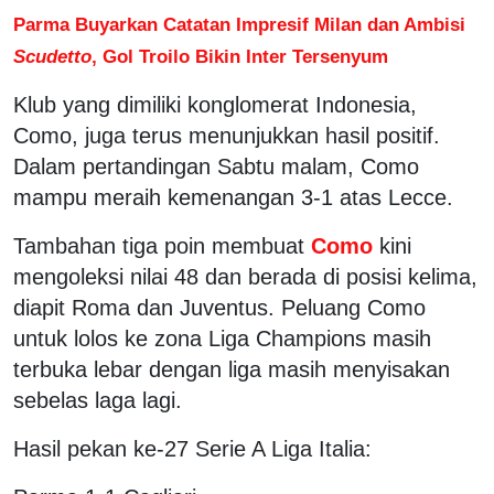
Parma Buyarkan Catatan Impresif Milan dan Ambisi
Scudetto
, Gol Troilo Bikin Inter Tersenyum
Klub yang dimiliki konglomerat Indonesia,
Como, juga terus menunjukkan hasil positif.
Dalam pertandingan Sabtu malam, Como
mampu meraih kemenangan 3-1 atas Lecce.
Tambahan tiga poin membuat
Como
kini
mengoleksi nilai 48 dan berada di posisi kelima,
diapit Roma dan Juventus. Peluang Como
untuk lolos ke zona Liga Champions masih
terbuka lebar dengan liga masih menyisakan
sebelas laga lagi.
Hasil pekan ke-27 Serie A Liga Italia: