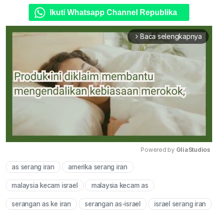
Ikuti Whatsapp Channel Republika
Baca selengkapnya
arrow_forward_ios
Powered by 
GliaStudios
as serang iran
amerika serang iran
Mute
malaysia kecam israel
malaysia kecam as
serangan as ke iran
serangan as-israel
israel serang iran