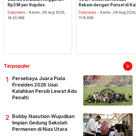
Rp3 M per Kopdes
Rekam dengan Ponsel di Ka
Dailynews
- Kamis , 06 Aug 2026,
Dailynews
- Kamis , 06 Aug 2026
18:30 WIB
11:15 WIB
>
Terpopuler
Persebaya Juara Piala
1
Presiden 2026 Usai
Kalahkan Persib Lewat Adu
Penalti
Bobby Nasution Wujudkan
2
Impian Gedung Sekolah
Permanen di Nias Utara