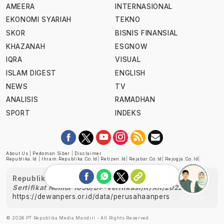
AMEERA
INTERNASIONAL
EKONOMI SYARIAH
TEKNO
SKOR
BISNIS FINANSIAL
KHAZANAH
ESGNOW
IQRA
VISUAL
ISLAM DIGEST
ENGLISH
NEWS
TV
ANALISIS
RAMADHAN
SPORT
INDEKS
About Us
|
Pedoman Siber
|
Disclaimer
Republika.id
|
Ihram.republika.co.id
|
Retizen.id
|
Rejabar.co.id
|
Rejogja.co.id
|
Republika telah diverifikasi oleh Dewan Pers
Sertifikat Nomor 1058/DP-Verifikasi/K/XII/2022
https://dewanpers.or.id/data/perusahaanpers
Ask me!
© 2026 PT Republika Media Mandiri - All Rights Reserved.