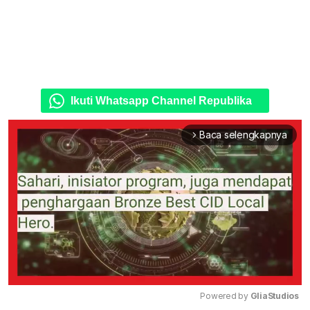
Ikuti Whatsapp Channel Republika
Baca selengkapnya
arrow_forward_ios
Powered by 
GliaStudios