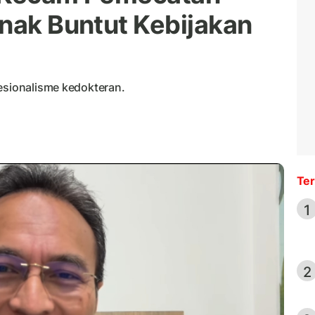
Anak Buntut Kebijakan
fesionalisme kedokteran.
Ter
1
2