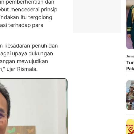
an pemberhentian dan
but mencederai prinsip
indakan itu tergolong
si terhadap para
gan kesadaran penuh dan
bagai upaya dukungan
Juma
uangan mewujudkan
Tur
Pak
" ujar Rismala.