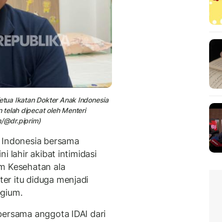
Ketua Ikatan Dokter Anak Indonesia
telah dipecat oleh Menteri
m/@dr.piprim)
h Indonesia bersama
i lahir akibat intimidasi
m Kesehatan ala
er itu diduga menjadi
egium.
bersama anggota IDAI dari