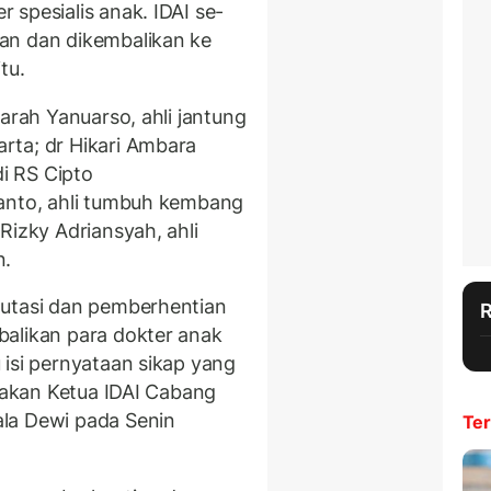
spesialis anak. IDAI se-
an dan dikembalikan ke
itu.
arah Yanuarso, ahli jantung
rta;
dr Hikari Ambara
di RS Cipto
tanto, ahli tumbuh kembang
Rizky Adriansyah, ahli
n.
mutasi dan pemberhentian
balikan para dokter anak
 isi pernyataan sikap yang
cakan Ketua IDAI Cabang
la Dewi pada Senin
Ter