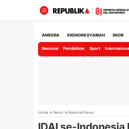
AMEERA
EKONOMI SYARIAH
SKOR
Nasional
Pendidikan
Sport
Internasiona
>
>
Home
News
Nasional News
IDAI se-Indonesi