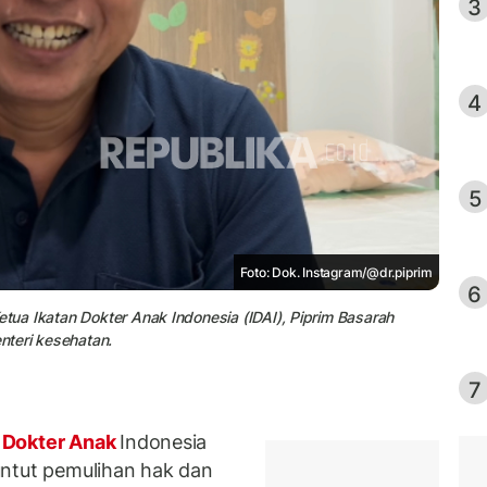
3
4
5
Foto: Dok. Instagram/@dr.piprim
6
etua Ikatan Dokter Anak Indonesia (IDAI), Piprim Basarah
nteri kesehatan.
7
Dokter Anak
Indonesia
untut pemulihan hak dan