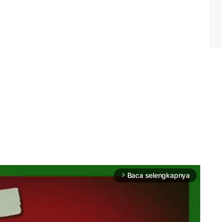
Baca selengkapnya
arrow_forward_ios