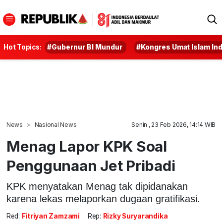
Hot Topics:
#Gubernur BI Mundur
#Kongres Umat Islam In
News
Nasional News
Senin , 23 Feb 2026, 14:14 WIB
Menag Lapor KPK Soal
Penggunaan Jet Pribadi
KPK menyatakan Menag tak dipidanakan
karena lekas melaporkan dugaan gratifikasi.
Red:
Fitriyan Zamzami
Rep:
Rizky Suryarandika