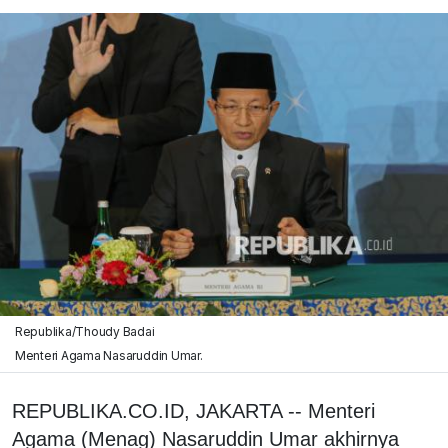
Republika/Thoudy Badai
Menteri Agama Nasaruddin Umar.
REPUBLIKA.CO.ID,
JAKARTA -- Menteri
Agama (Menag) Nasaruddin Umar akhirnya