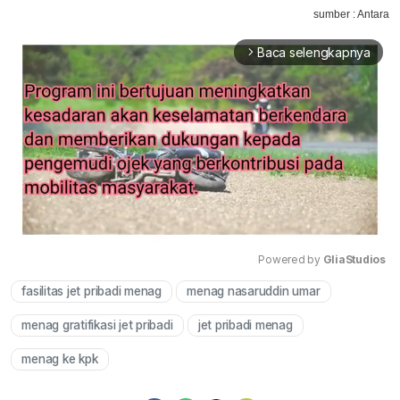
sumber : Antara
Baca selengkapnya
arrow_forward_ios
Powered by 
GliaStudios
fasilitas jet pribadi menag
menag nasaruddin umar
Mute
menag gratifikasi jet pribadi
jet pribadi menag
menag ke kpk