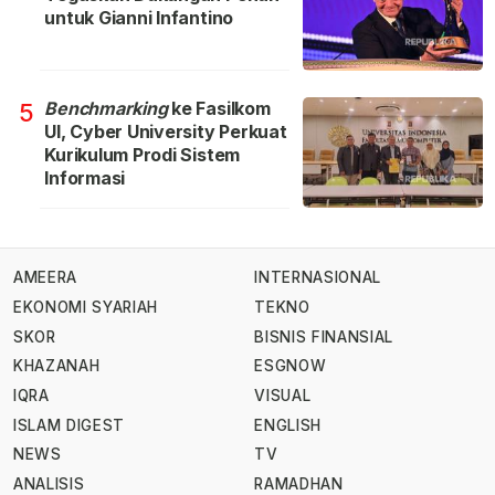
untuk Gianni Infantino
Benchmarking
ke Fasilkom
5
UI, Cyber University Perkuat
Kurikulum Prodi Sistem
Informasi
AMEERA
INTERNASIONAL
EKONOMI SYARIAH
TEKNO
SKOR
BISNIS FINANSIAL
KHAZANAH
ESGNOW
IQRA
VISUAL
ISLAM DIGEST
ENGLISH
NEWS
TV
ANALISIS
RAMADHAN