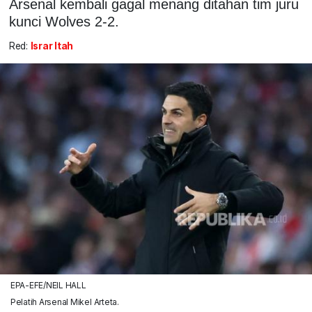
Arsenal kembali gagal menang ditahan tim juru
kunci Wolves 2-2.
Red:
Israr Itah
EPA-EFE/NEIL HALL
Pelatih Arsenal Mikel Arteta.