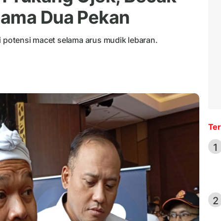
lama Dua Pekan
i potensi macet selama arus mudik lebaran.
Ter
1
2