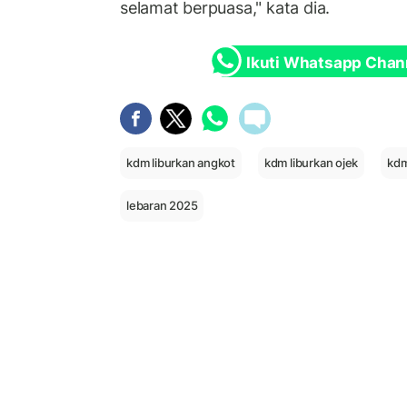
selamat berpuasa," kata dia.
Ikuti Whatsapp Chan
kdm liburkan angkot
kdm liburkan ojek
kdm
lebaran 2025