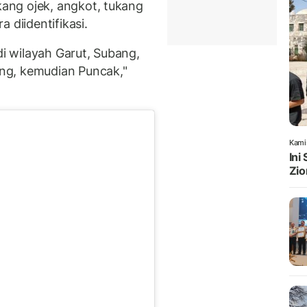
ang ojek, angkot, tukang
 diidentifikasi.
di wilayah Garut, Subang,
ng, kemudian Puncak,"
Kami
Ini
Zio