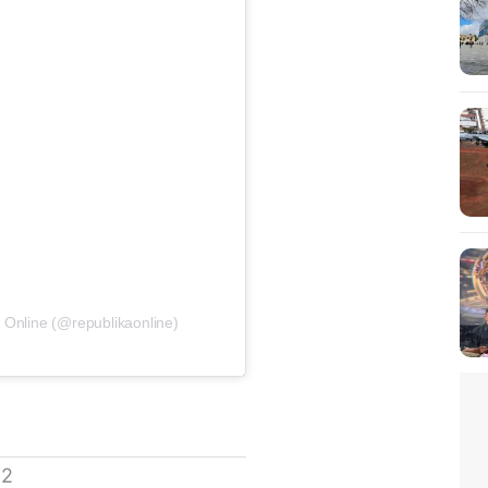
 Online (@republikaonline)
 2