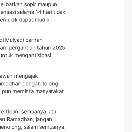
elibatkan sopir maupun
nsasi selama 14 hari tidak
 pemudik dapat mudik
i Mulyadi pernah
alam pergantian tahun 2025
 untuk mengantisipasi
tiawan mengajak
Ramadhan dengan tolong
Ia pun meminta masyarakat
etertiban, semuanya kita
ulan Ramadhan, jangan
menolong, salam semuanya,