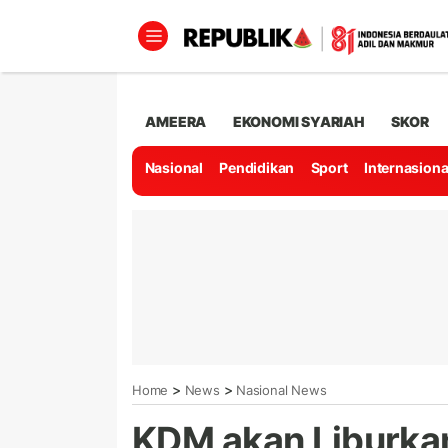
AMEERA
EKONOMI SYARIAH
SKOR
Nasional
Pendidikan
Sport
Internasiona
>
>
Home
News
Nasional News
KDM akan Liburka