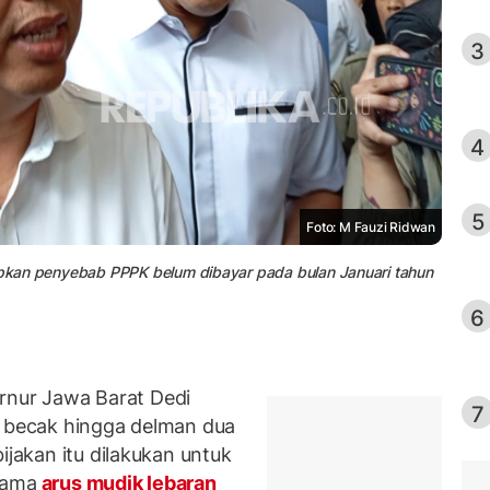
3
4
5
Foto: M Fauzi Ridwan
pkan penyebab PPPK belum dibayar pada bulan Januari tahun
6
nur Jawa Barat Dedi
7
, becak hingga delman dua
ijakan itu dilakukan untuk
lama
arus mudik lebaran