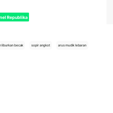
nel Republika
 liburkan becak
sopir angkot
arus mudik lebaran