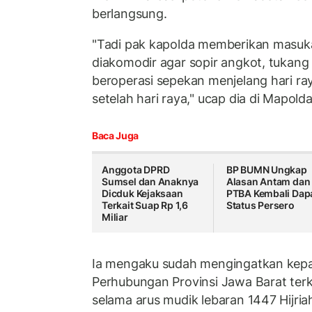
berlangsung.
"Tadi pak kapolda memberikan masuka
diakomodir agar sopir angkot, tukang 
beroperasi sepekan menjelang hari r
setelah hari raya," ucap dia di Mapold
Baca Juga
Anggota DPRD
BP BUMN Ungkap
Sumsel dan Anaknya
Alasan Antam dan
Dicduk Kejaksaan
PTBA Kembali Dap
Terkait Suap Rp 1,6
Status Persero
Miliar
Ia mengaku sudah mengingatkan kepa
Perhubungan Provinsi Jawa Barat ter
selama arus mudik lebaran 1447 Hijria