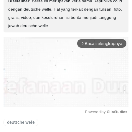
Disclaimer:
Berita ini merupakan kerja sama Republika.co.id
dengan deutsche welle. Hal yang terkait dengan tulisan, foto,
grafis, video, dan keseluruhan isi berita menjadi tanggung
jawab deutsche welle.
Baca selengkapnya
arrow_forward_ios
Powered by 
GliaStudios
deutsche welle
Mute