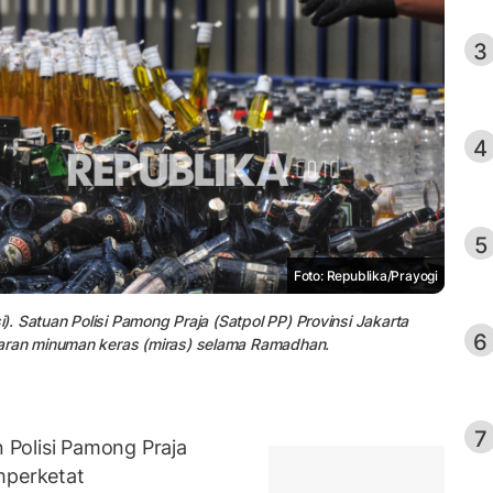
3
4
5
Foto: Republika/Prayogi
. Satuan Polisi Pamong Praja (Satpol PP) Provinsi Jakarta
6
ran minuman keras (miras) selama Ramadhan.
7
Polisi Pamong Praja
mperketat