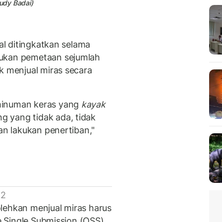
oudy Badai)
kal ditingkatkan selama
kukan pemetaan sejumlah
k menjual miras secara
minuman keras yang
kayak
 yang tidak ada, tidak
an lakukan penertiban,"
 2
lehkan menjual miras harus
ne Single Submission (OSS).