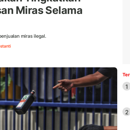
an Miras Selama
enjualan miras ilegal.
stanti
Ter
1
2