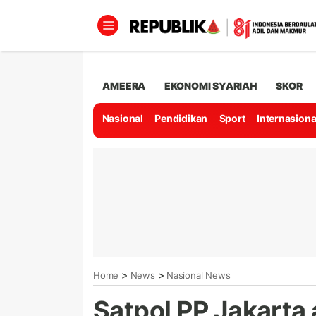
AMEERA
EKONOMI SYARIAH
SKOR
Nasional
Pendidikan
Sport
Internasiona
>
>
Home
News
Nasional News
Satpol PP Jakarta