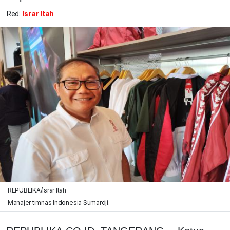
Red:
Israr Itah
REPUBLIKA/Israr Itah
Manajer timnas Indonesia Sumardji.