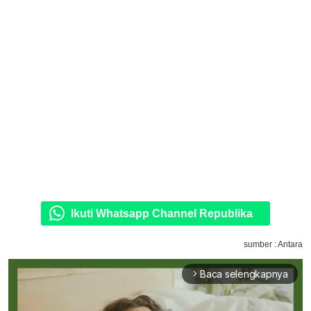
Ikuti Whatsapp Channel Republika
sumber : Antara
Baca selengkapnya
arrow_forward_ios