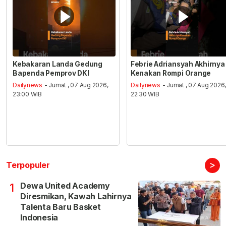
Kebakaran Landa Gedung
Febrie Adriansyah Akhirnya
Bapenda Pemprov DKI
Kenakan Rompi Orange
Dailynews
- Jumat , 07 Aug 2026,
Dailynews
- Jumat , 07 Aug 2026
23:00 WIB
22:30 WIB
>
Terpopuler
Dewa United Academy
1
Diresmikan, Kawah Lahirnya
Talenta Baru Basket
Indonesia