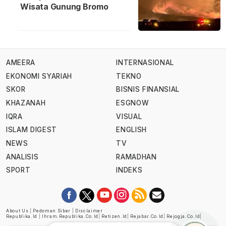
Wisata Gunung Bromo
AMEERA
INTERNASIONAL
EKONOMI SYARIAH
TEKNO
SKOR
BISNIS FINANSIAL
KHAZANAH
ESGNOW
IQRA
VISUAL
ISLAM DIGEST
ENGLISH
NEWS
TV
ANALISIS
RAMADHAN
SPORT
INDEKS
About Us
|
Pedoman Siber
|
Disclaimer
Republika.id
|
Ihram.republika.co.id
|
Retizen.id
|
Rejabar.co.id
|
Rejogja.co.id
|