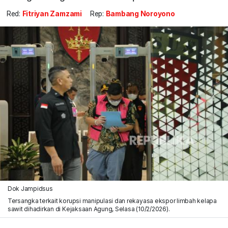
Red:
Fitriyan Zamzami
Rep:
Bambang Noroyono
Dok Jampidsus
Tersangka terkait korupsi manipulasi dan rekayasa ekspor limbah kelapa
sawit dihadirkan di Kejaksaan Agung, Selasa (10/2/2026).