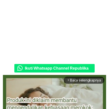
Ikuti Whatsapp Channel Republika
Baca selengkapnya
arrow_forward_ios